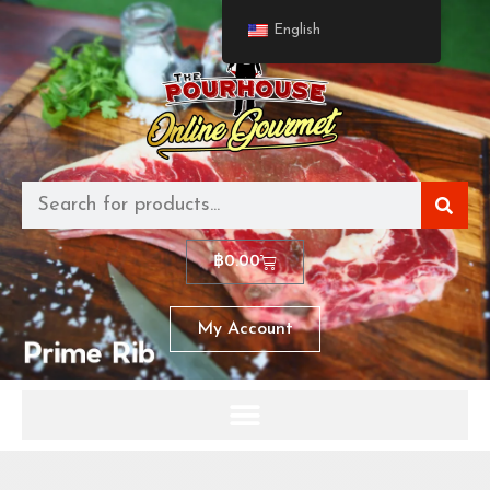
English
฿
0.00
My Account