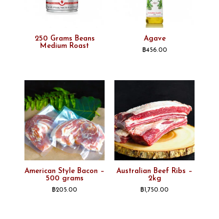
250 Grams Beans
Agave
Medium Roast
฿
456.00
American Style Bacon –
Australian Beef Ribs –
500 grams
2kg
฿
205.00
฿
1,750.00