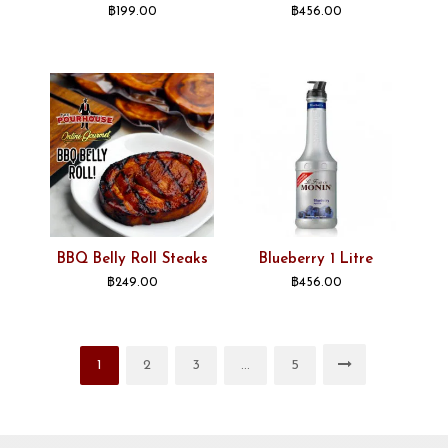
฿
199.00
฿
456.00
BBQ Belly Roll Steaks
Blueberry 1 Litre
฿
249.00
฿
456.00
1
2
3
…
5