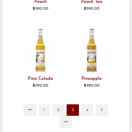
Peach
Peach Tea
฿
390.00
฿
390.00
Pina Colada
Pineapple
฿
390.00
฿
390.00
1
2
3
4
5