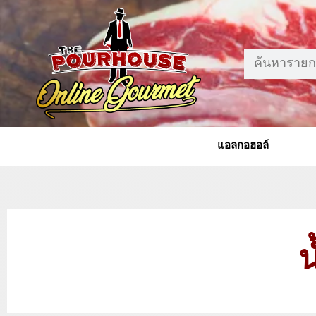
แอลกอฮอล์
น