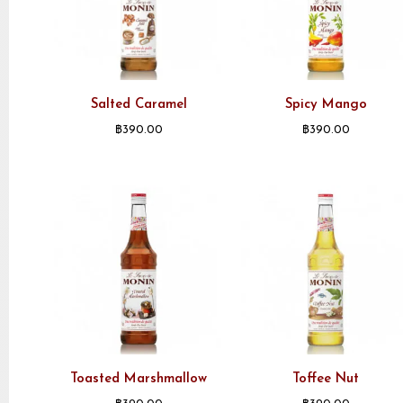
Salted Caramel
Spicy Mango
฿
390.00
฿
390.00
Toasted Marshmallow
Toffee Nut