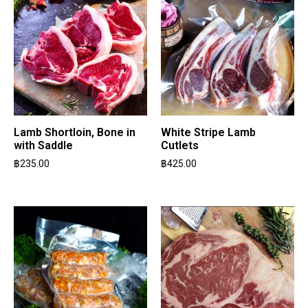
Lamb Shortloin, Bone in
White Stripe Lamb
with Saddle
Cutlets
฿
235.00
฿
425.00